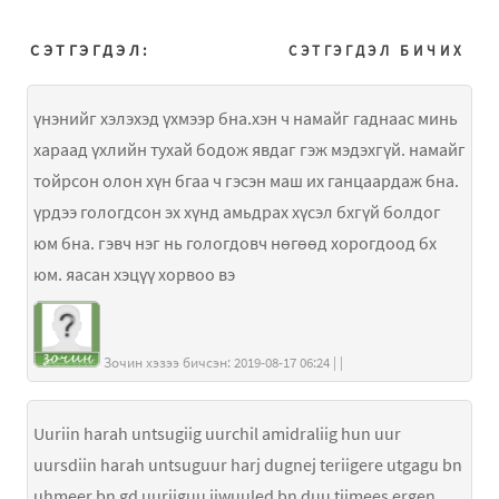
СЭТГЭГДЭЛ:
СЭТГЭГДЭЛ БИЧИХ
үнэнийг хэлэхэд үхмээр бна.хэн ч намайг гаднаас минь
хараад үхлийн тухай бодож явдаг гэж мэдэхгүй. намайг
тойрсон олон хүн бгаа ч гэсэн маш их ганцаардаж бна.
үрдээ гологдсон эх хүнд амьдрах хүсэл бхгүй болдог
юм бна. гэвч нэг нь гологдовч нөгөөд хорогдоод бх
юм. яасан хэцүү хорвоо вэ
Зочин хэзээ бичсэн: 2019-08-17 06:24 | |
Uuriin harah untsugiig uurchil amidraliig hun uur
uursdiin harah untsuguur harj dugnej teriigere utgagu bn
uhmeer bn gd uuriiguu jiwuuled bn duu tiimees ergen