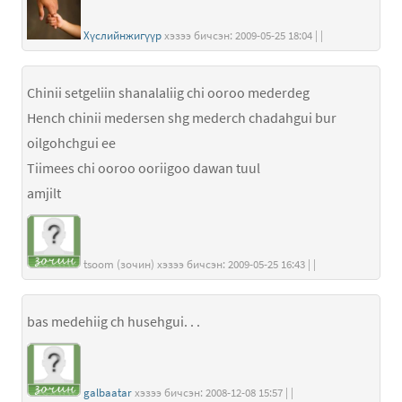
Хүслийнжигүүр
хэзээ бичсэн: 2009-05-25 18:04 | |
Chinii setgeliin shanalaliig chi ooroo mederdeg
Hench chinii medersen shg mederch chadahgui bur
oilgohchgui ee
Tiimees chi ooroo ooriigoo dawan tuul
amjilt
tsoom (зочин) хэзээ бичсэн: 2009-05-25 16:43 | |
bas medehiig ch husehgui. . .
galbaatar
хэзээ бичсэн: 2008-12-08 15:57 | |