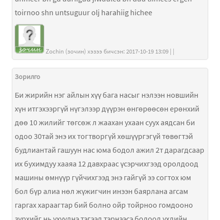
toirnoo shn untsuguur olj harahiig hichee
Zochin (зочин) хэзээ бичсэн: 2017-10-19 13:09 | |
Зорилго
Би жирийн нэг айлын хүү бага насыг нэлээн новшийн
хүн итгэхээргүй нүгэлээр дүүрэн өнгөрөөсөн ерөнхий
дөө 10 жилийг төгсөж л жаахан ухаан суух аядсан би
одоо 30тай энэ их тогтворгүй хөшүүргэгүй төвөгтэй
будлиантай гашуун нас юма бодол ажил 2т дарагдсаар
их бухимдуу хааяа 12 давхраас үсэрчихгээд оролдоод
машины өмнүүр гүйчихгээд энэ гайгүй ээ согтох юм
бол бүр алиа нөл жүжигчин инээн баярлана агсам
гаргах хараагтар бий болно ойр тойрноо гомдооно
зүрхийг нь үхүүлнэ тэгээд тэрнээсэ болоод үхлийн