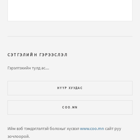
Би үхмээр байна
бичлэгт
Зочин:
Үхмээрл санагдаж
байна...
Би үхмээр байна
бичлэгт
Зочин:
Хэцүү санагддаг
хэзээ нэгэн цагт үхнэ гэдгээ мэддэг хэрнээ яг одоол
үхэхийг хүсдэг ...
СЭТГЭЛИЙН ГЭРЭЭСЛЭЛ
Би үхмээр байна
бичлэгт
Баяр (зочин):
Ээж маань
Гэрэлтэхийн тулд ас....
гутарч байна. Би гэж хүү нь олиггүй амьтан
болчихжээ...
НҮҮР ХУУДАС
Би үхмээр байна
бичлэгт
Зочин:
Яаж үхмээр санагдах
COO.MN
юм.
Би үхмээр байна
бичлэгт
Зочин:
Би үхмээр байна
Ийм вэб тэмдэглэлтэй болохыг хүсвэл
www.coo.mn
сайт руу
тусалаач амьдрал үнэхээр нэг өдөр амьдарах ч хүнд
зочлоорой.