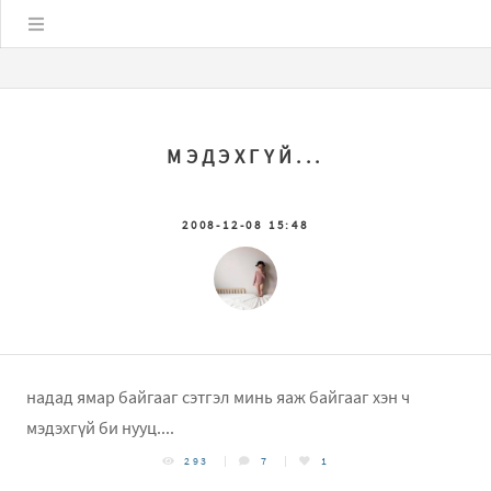
Цэс
МЭДЭХГҮЙ...
2008-12-08 15:48
надад ямар байгааг сэтгэл минь яаж байгааг хэн ч
мэдэхгүй би нууц....
293
7
1