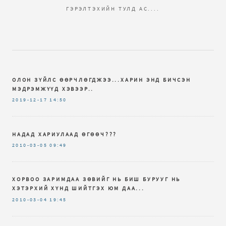
ГЭРЭЛТЭХИЙН ТУЛД АС....
ОЛОН ЗҮЙЛС ӨӨРЧЛӨГДЖЭЭ...ХАРИН ЭНД БИЧСЭН
МЭДРЭМЖҮҮД ХЭВЭЭР..
2019-12-17
14:50
НАДАД ХАРИУЛААД ӨГӨӨЧ???
2010-03-05
09:49
ХОРВОО ЗАРИМДАА ЗӨВИЙГ НЬ БИШ БУРУУГ НЬ
ХЭТЭРХИЙ ХҮНД ШИЙТГЭХ ЮМ ДАА...
2010-03-04
19:45