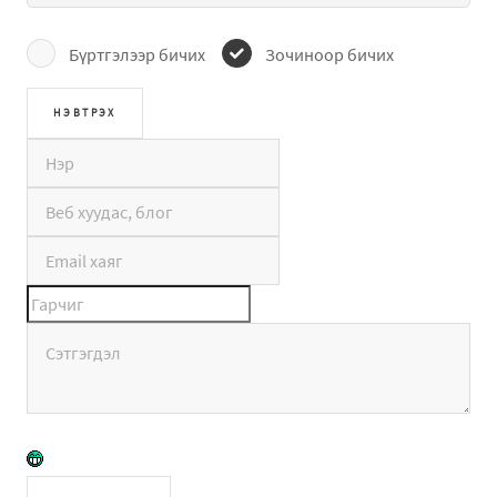
Бүртгэлээр бичих
Зочиноор бичих