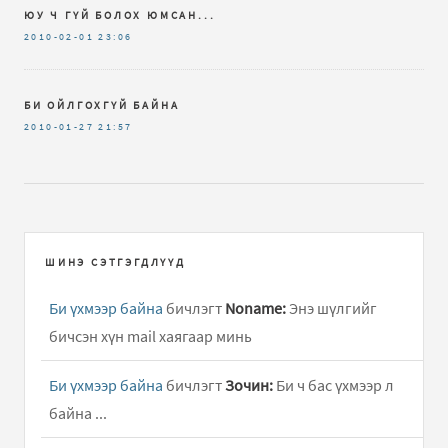
ЮУ Ч ГҮЙ БОЛОХ ЮМСАН...
2010-02-01
23:06
БИ ОЙЛГОХГҮЙ БАЙНА
2010-01-27
21:57
ШИНЭ СЭТГЭГДЛҮҮД
Би үхмээр байна
бичлэгт
Noname:
Энэ шүлгийг
бичсэн хүн mail хаягаар минь
Би үхмээр байна
бичлэгт
Зочин:
Би ч бас үхмээр л
байна ...