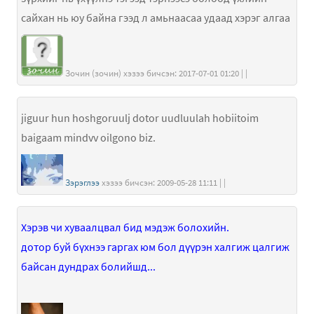
сайхан нь юу байна гээд л амьнаасаа удаад хэрэг алгаа
Зочин (зочин) хэзээ бичсэн: 2017-07-01 01:20 | |
jiguur hun hoshgoruulj dotor uudluulah hobiitoim
baigaam mindvv oilgono biz.
Зэрэглээ
хэзээ бичсэн: 2009-05-28 11:11 | |
Хэрэв чи хуваалцвал бид мэдэж болохийн.
дотор буй бүхнээ гаргах юм бол дүүрэн халгиж цалгиж
байсан дундрах болийшд...